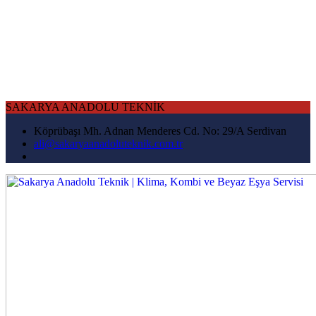
SAKARYA ANADOLU TEKNİK
Köprübaşı Mh. Adnan Menderes Cd. No: 29/A Serdivan
ali@sakaryaanadoluteknik.com.tr