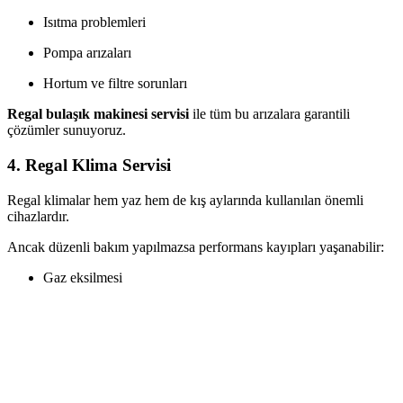
Isıtma problemleri
Pompa arızaları
Hortum ve filtre sorunları
Regal bulaşık makinesi servisi
ile tüm bu arızalara garantili
çözümler sunuyoruz.
4. Regal Klima Servisi
Regal klimalar hem yaz hem de kış aylarında kullanılan önemli
cihazlardır.
Ancak düzenli bakım yapılmazsa performans kayıpları yaşanabilir:
Gaz eksilmesi
Soğutmama veya ısıtmama
Fan problemleri
Elektronik kart arızaları
İç ve dış ünite sorunları