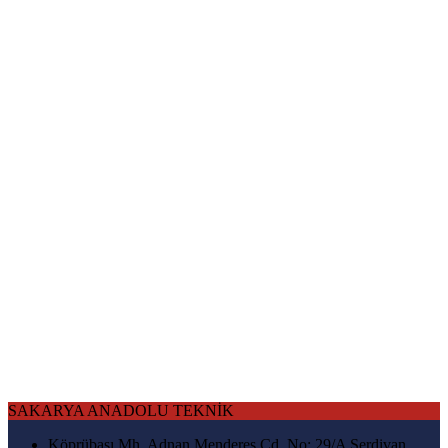
SAKARYA ANADOLU TEKNİK
Köprübaşı Mh. Adnan Menderes Cd. No: 29/A Serdivan