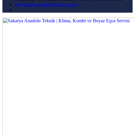
ali@sakaryaanadoluteknik.com.tr